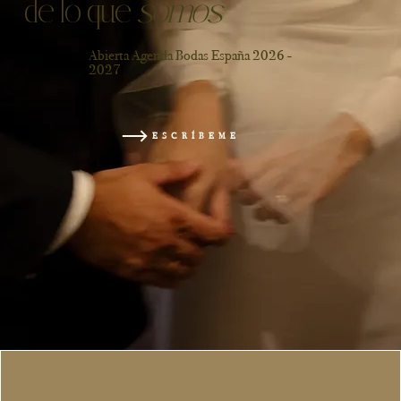
de lo que
somos
Abierta Agenda Bodas España 2026 -
2027
ESCRÍBEME