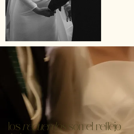
los
recuerdos
son el reflejo